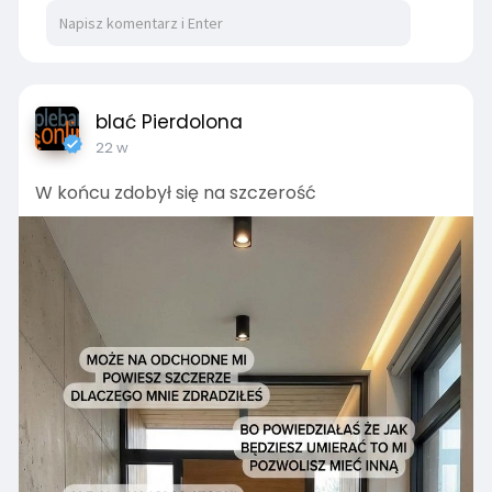
i
r
n
f
g
u
s
l
blać Pierdolona
l
22 w
s
c
W końcu zdobył się na szczerość
r
e
e
n