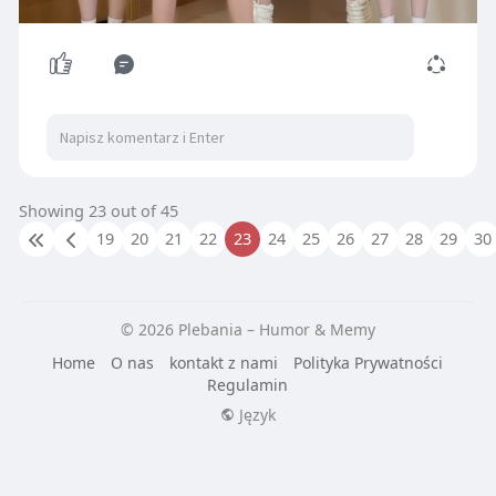
00:14
P
M
S
P
E
l
u
e
I
n
Showing 23 out of 45
a
t
t
P
t
19
20
21
22
23
24
25
26
27
28
29
30
y
e
t
e
i
r
n
f
© 2026 Plebania – Humor & Memy
g
u
Home
O nas
kontakt z nami
Polityka Prywatności
s
l
Regulamin
l
Język
s
c
r