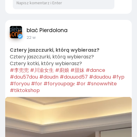
01:44
P
M
S
P
E
l
u
e
I
n
a
t
t
P
t
blać Pierdolona
y
e
t
e
22 w
i
r
Cztery jaszczurki, którą wybierasz?
n
f
Cztery jaszczurki, którą wybierasz?
g
u
Cztery kotki, który wybierasz?
s
l
#李兜兜
#川渝女生
#廚娘
#甜妹
#dance
l
#dou57dou
#doudn
#douuod57
#doudou
#fyp
s
#foryou
#for
#foryoupagе
#or
#snowwhite
c
#tiktokshop
r
e
e
n