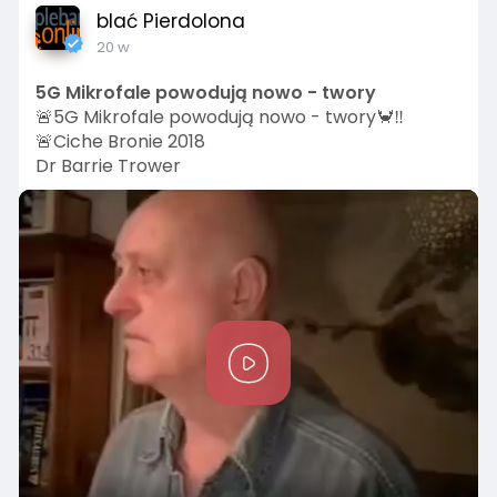
blać Pierdolona
20 w
5G Mikrofale powodują nowo - twory
🚨5G Mikrofale powodują nowo - twory🦀‼️
🚨Ciche Bronie 2018
Dr Barrie Trower
P
l
a
y