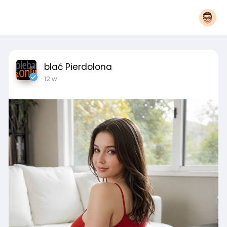
blać Pierdolona
12 w