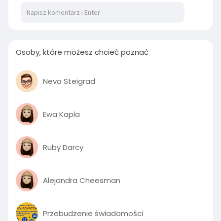
02:53
P
M
S
P
E
l
u
e
I
n
Osoby, które możesz chcieć poznać
a
t
t
P
t
y
e
t
e
i
r
Neva Steigrad
n
f
g
u
Ewa Kapla
s
l
l
s
Ruby Darcy
c
r
e
Alejandra Cheesman
e
n
Przebudzenie świadomości