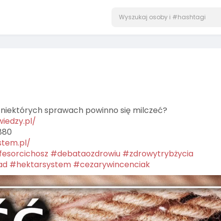
 niektórych sprawach powinno się milczeć?
wiedzy.pl/
880
stem.pl/
fesorcichosz
#debataozdrowiu
#zdrowytrybżycia
ad
#hektarsystem
#cezarywincenciak