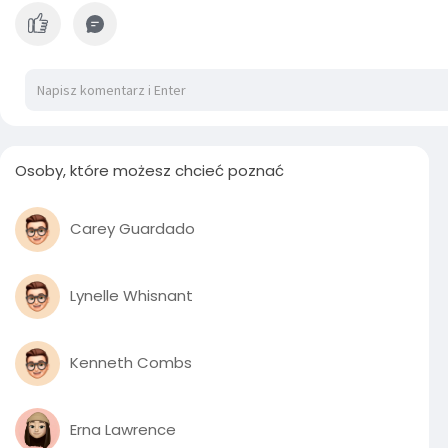
l
a
y
Osoby, które możesz chcieć poznać
Carey Guardado
Lynelle Whisnant
Kenneth Combs
Erna Lawrence