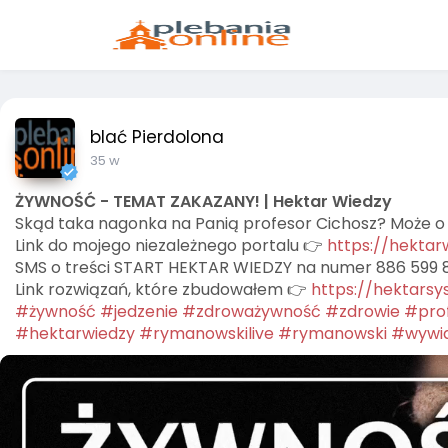
blać Pierdolona
35 w
ŻYWNOŚĆ - TEMAT ZAKAZANY! | Hektar Wiedzy
Skąd taka nagonka na Panią profesor Cichosz? Może o
Link do mojego niezależnego portalu 👉
https://hektar
SMS o treści START HEKTAR WIEDZY na numer 886 599 
Link rozwiązań, które zbudowałem 👉
https://hektarsy
#żywność
#jedzenie
#zdroważywność
#zdrowie
#pro
#hektarwiedzy
#rymanowskilive
#rymanowski
#wywi