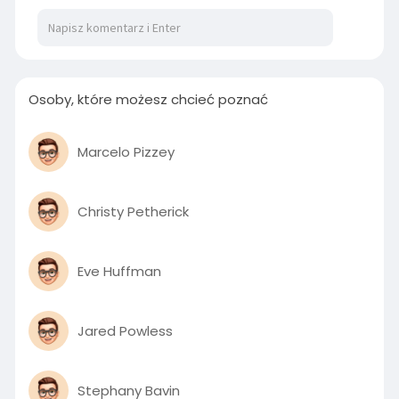
y
e
t
e
i
r
n
f
g
u
s
l
Osoby, które możesz chcieć poznać
l
s
Marcelo Pizzey
c
r
e
Christy Petherick
e
n
Eve Huffman
Jared Powless
Stephany Bavin