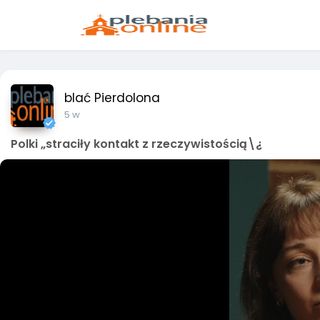
blać Pierdolona
5 w
Polki „straciły kontakt z rzeczywistością\¿