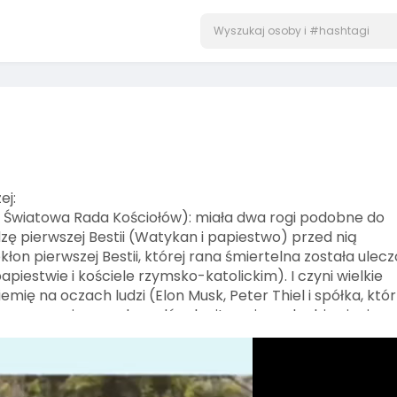
ej:
 i Światowa Rada Kościołów): miała dwa rogi podobne do
zę pierwszej Bestii (Watykan i papiestwo) przed nią
okłon pierwszej Bestii, której rana śmiertelna została ulec
iestwie i kościele rzymsko-katolickim). I czyni wielkie
emię na oczach ludzi (Elon Musk, Peter Thiel i spółka, któ
 generowania pseudo cudów, legitymujących objawienie
re jej dano uczynić przed Bestią (systemy finansowe,
ykonali obraz Bestii (przyjęcie cyfrowego ID), która
obdarzyła obraz Bestii (znaki które się pojawią by
nawet przemówił obraz Bestii i by sprawił, że wszyscy