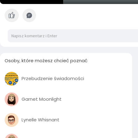
P
l
a
y
Osoby, które możesz chcieć poznać
Przebudzenie świadomości
Garnet Moonlight
Lynelle Whisnant