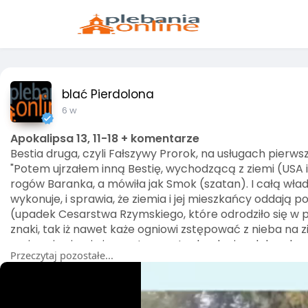
blać Pierdolona
6 w
Apokalipsa 13, 11-18 + komentarze
Bestia druga, czyli Fałszywy Prorok, na usługach pierwsz
"Potem ujrzałem inną Bestię, wychodzącą z ziemi (USA
rogów Baranka, a mówiła jak Smok (szatan). I całą wład
wykonuje, i sprawia, że ziemia i jej mieszkańcy oddają p
(upadek Cesarstwa Rzymskiego, które odrodziło się w pap
znaki, tak iż nawet każe ogniowi zstępować z nieba na zi
zasiewają ziemię i przestworza technologią zdolną do
Przeczytaj pozostałe...
antychrysta). I zwodzi mieszkańców ziemi znakami, któ
cyfrowy pieniądz, etc), mówiąc mieszkańcom ziemi, by w
otrzymała cios mieczem, a ożyła. I dano jej, by duchem 
zamanifestować przyjście fałszywego mesjasza), tak iż 