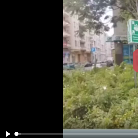
zostaną zabici, którzy nie oddadzą pokłonu obrazowi Best
wszyscy: mali i wielcy, bogaci i biedni, wolni i niewolni
może kupić nic sprzedać, kto nie ma znamienia - imienia 
którym mowa w załączonym wideo, bez którego dalsze n
mądrość. Kto ma rozum, niech liczbę Bestii przeliczy: l
sześćdziesiąt sześć*."
Wyjaśnienie liczby 666 👇
Tytuł Vicarius Filii Dei noszony przez papieży (oznacza
liczbowym opartym na rzymskich cyfrach, gdzie litery
Oto dokładne wyliczenie:
VICARIUS: V (5) + I (1) + C (10
+ A (
+ R (
+ I (1) 
FILII: F (
+ I (1) + L (5
+ I (1) + I (1) = 53
DEI: D (50
+ E (
+ I (1) = 501
112 + 53 + 501 = 666
(Uwaga: Litery U oraz V w klasycznej łacinie są traktow
przypisanych wartości rzymskich, jak A, R, S, F, E, liczą s