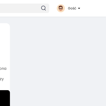
Gość
zona
rzy