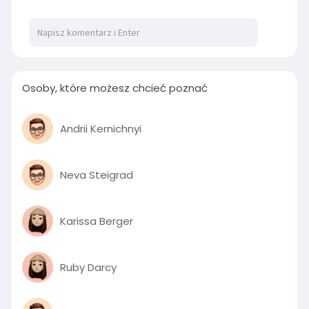
01:00
P
M
S
P
E
l
u
e
I
n
Osoby, które możesz chcieć poznać
a
t
t
P
t
y
e
t
e
i
r
Andrii Kernichnyi
n
f
g
u
Neva Steigrad
s
l
l
s
Karissa Berger
c
r
e
Ruby Darcy
e
n