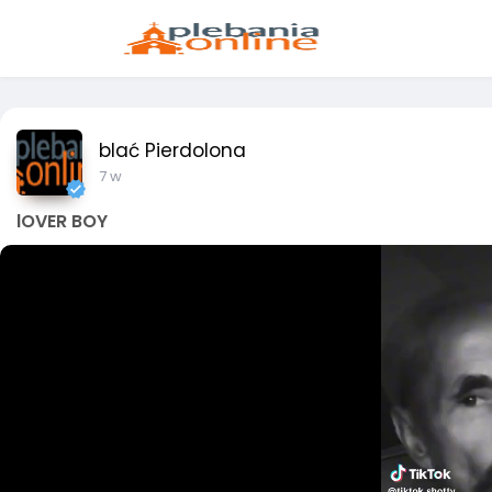
blać Pierdolona
7 w
lOVER BOY