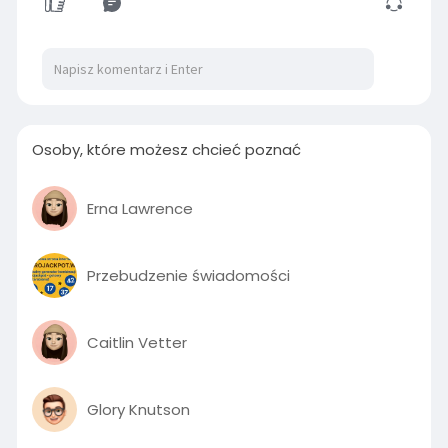
01:39
P
M
S
P
E
l
u
e
I
n
Osoby, które możesz chcieć poznać
a
t
t
P
t
y
e
t
e
i
r
Erna Lawrence
n
f
g
u
Przebudzenie świadomości
s
l
l
s
Caitlin Vetter
c
r
e
Glory Knutson
e