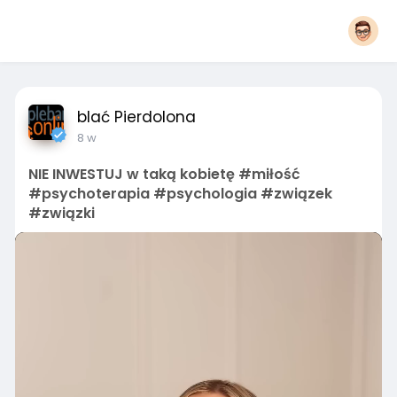
blać Pierdolona
8 w
NIE INWESTUJ w taką kobietę #miłość
#psychoterapia #psychologia #związek
#związki