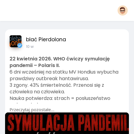
blać Pierdolona
10 w
22 kwietnia 2026. WHO ćwiczy symulację
pandemii – Polaris II.
6 dni wcześniej na statku MV Hondius wybucha
prawdziwy outbreak hantawirusa.
3 zgony. 43% śmiertelność. Przenosi się z
człowieka na człowieka.
Nauka potwierdza: strach = posłuszeństwo
wobec władzy.
Przeczytaj pozostałe...
Chaos jest narzędziem. Twoja zgoda jest celem.
👇 Czy zauważasz że od lat boisz się czegoś
nowego?
#ukrytyprzekaz
#hantawirus
#who
#pandemia