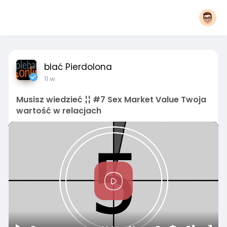
blać Pierdolona
11 w
Musisz wiedzieć ¦¦ #7 Sex Market Value Twoja
wartość w relacjach
P
l
a
y