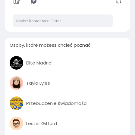
00:07
P
M
S
P
E
l
u
e
I
n
Osoby, które możesz chcieć poznać
a
t
t
P
t
y
e
t
e
i
r
Elite Madrid
n
f
g
u
Tayla Lyles
s
l
l
s
Przebudzenie świadomości
c
r
e
Lester Gifford
e