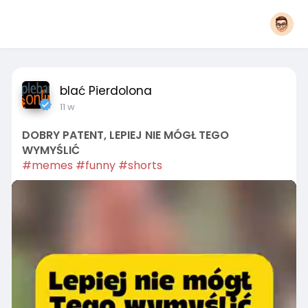
blać Pierdolona
11 w
DOBRY PATENT, LEPIEJ NIE MÓGŁ TEGO
WYMYŚLIĆ
#memes
#funny
#shorts