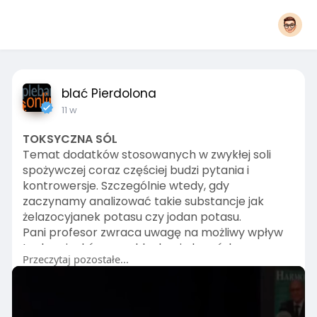
blać Pierdolona
11 w
TOKSYCZNA SÓL
Temat dodatków stosowanych w zwykłej soli
spożywczej coraz częściej budzi pytania i
kontrowersje. Szczególnie wtedy, gdy
zaczynamy analizować takie substancje jak
żelazocyjanek potasu czy jodan potasu.
Pani profesor zwraca uwagę na możliwy wpływ
tych związków na oddychanie komórkowe,
Przeczytaj pozostałe...
mitochondria oraz funkcjonowanie organizmu
przy długotrwałej, codziennej ekspozycji.
To kolejny przykład tego, że warto uważniej
czytać składy i zastanawiać się nad jakością