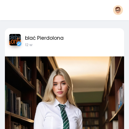
blać Pierdolona
12 w