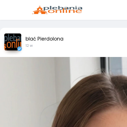
blać Pierdolona
12 w