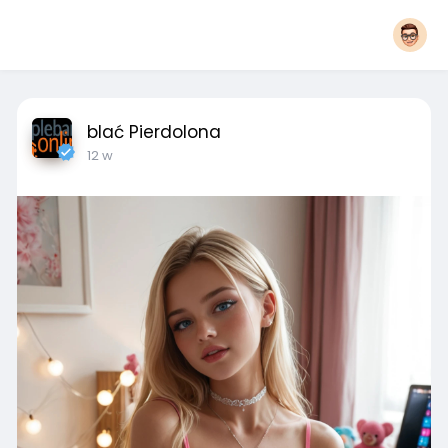
blać Pierdolona
12 w