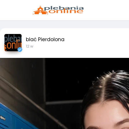
blać Pierdolona
12 w