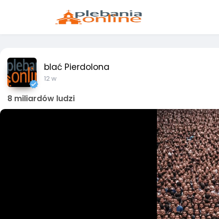
blać Pierdolona
12 w
8 miliardów ludzi