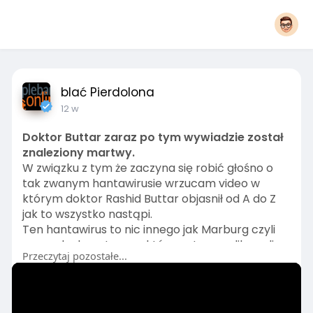
blać Pierdolona
12 w
Doktor Buttar zaraz po tym wywiadzie został
znaleziony martwy.
W związku z tym że zaczyna się robić głośno o
tak zwanym hantawirusie wrzucam video w
którym doktor Rashid Buttar objasnił od A do Z
jak to wszystko nastąpi.
Ten hantawirus to nic innego jak Marburg czyli
gorączka krwotoczna którego to zaaplikowali
Przeczytaj pozostałe...
ludziom w sz*rycach na zwida19.
Jego aktywacja miała nastąpić sygnałem
elektromagnetycznym.
Proponuję przyjrzeć się dokładnie