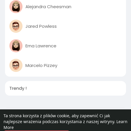
e
Alejandra Cheesman
e
n
Jared Powless
Erna Lawrence
Marcelo Pizzey
Trendy !
© 2026 Plebania – Humor & Memy
Ta strona korzysta z plików cookie, aby zapewnić Ci jak
najlepsze wrażenia podczas korzystania z naszej witryny.
Learn
Home
O nas
kontakt z nami
Polityka Prywatności
More
Regulamin