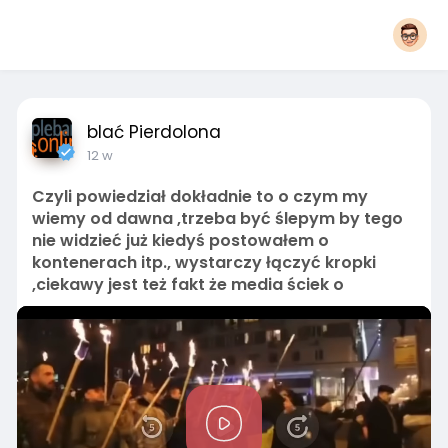
blać Pierdolona
12 w
Czyli powiedział dokładnie to o czym my
wiemy od dawna ,trzeba być ślepym by tego
nie widzieć już kiedyś postowałem o
kontenerach itp., wystarczy łączyć kropki
,ciekawy jest też fakt że media ściek o
P