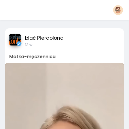
blać Pierdolona
13 w
Matka-męczennica