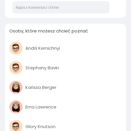
00:56
P
M
S
P
E
l
u
e
I
n
Osoby, które możesz chcieć poznać
a
t
t
P
t
y
e
t
e
i
r
Andrii Kernichnyi
n
f
g
u
Stephany Bavin
s
l
l
s
Karissa Berger
c
r
e
Erna Lawrence
e
n
Glory Knutson