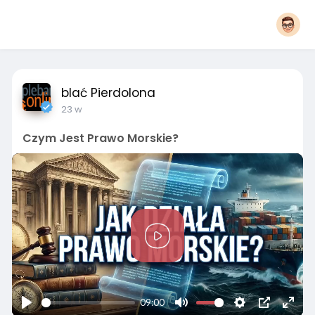
blać Pierdolona
23 w
Czym Jest Prawo Morskie?
P
l
a
y
09:00