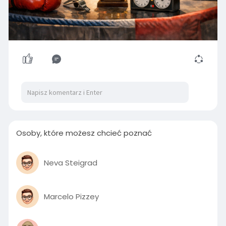
wiesz, że to nie rozmowa — to show.
4) Kończ rozmowę, gdy robi się ring.
Nie „uciekasz”. Ty odmawiasz udziału w cyrku:
„Wracamy do tematu, jak opadną emocje.”
Bo prawda jest prosta:
kto pierwszy traci spokój — oddaje ster.
A potem jest klasyk: przeprosiny za coś, czego
nie zrobiłeś, tylko po to, żeby „był spokój”.
Osoby, które możesz chcieć poznać
Neva Steigrad
Marcelo Pizzey