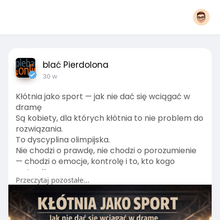
blać Pierdolona
30 w
Kłótnia jako sport — jak nie dać się wciągać w
dramę
Są kobiety, dla których kłótnia to nie problem do
rozwiązania.
To dyscyplina olimpijska.
Nie chodzi o prawdę, nie chodzi o porozumienie
— chodzi o emocje, kontrolę i to, kto kogo
„ustawi”.
Przeczytaj pozostałe...
I jeśli wchodzisz w to jak w normalną rozmowę,
to przegrywasz już na starcie. Bo tu nie ma zasad
fair play.
Jak wygląda „kłótnia jako sport”?