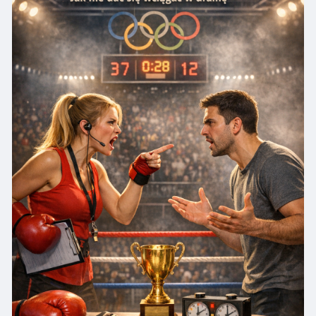
-prowokacja znikąd („No jasne… ty zawsze…”)
-zmiana tematu co 30 sekund
-odwracanie kota ogonem („to przez ciebie się
tak czuję”)
-rozmowa o twoim tonie, nie o problemie
-przeciąganie, aż pękniesz i powiesz coś
głupiego
i wtedy: „Widzisz jaki jesteś?”
Jak się nie dać wciągnąć?
1) Nie karm emocji.
Im więcej tłumaczeń i nerwów — tym większa
nagroda dla osoby, która żyje z dramy.
2) Zatrzymaj grę jednym zdaniem.
„Rozmawiam, jak rozmawiamy normalnie.”
„Nie będę się kłócił. Jeśli chcesz coś ustalić —
słucham.”
Bez wykładów. Bez kazania. Kropka.
3) Oddziel fakt od teatru.
„Jaki jest konkretny problem do rozwiązania?”
Jeśli odpowiedzią jest emocjonalny freestyle, to