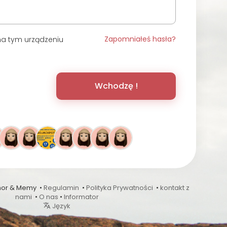
Zapomniałeś hasła?
a tym urządzeniu
Wchodzę !
mor & Memy •
Regulamin
•
Polityka Prywatności
•
kontakt z
nami
•
O nas
•
Informator
Język