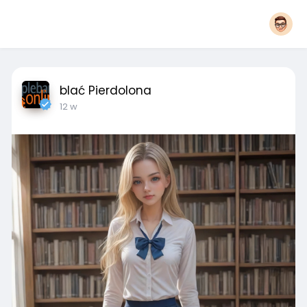
blać Pierdolona
12 w