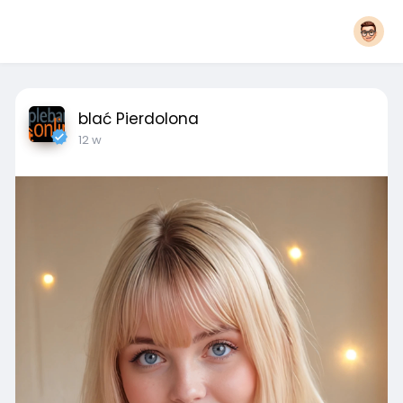
blać Pierdolona
12 w