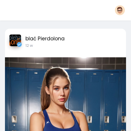
blać Pierdolona
12 w