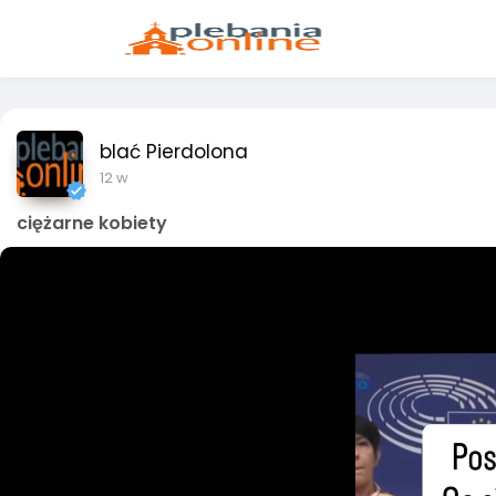
blać Pierdolona
12 w
ciężarne kobiety