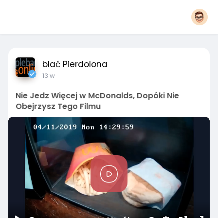
blać Pierdolona
13 w
Nie Jedz Więcej w McDonalds, Dopóki Nie
Obejrzysz Tego Filmu
P
l
a
y