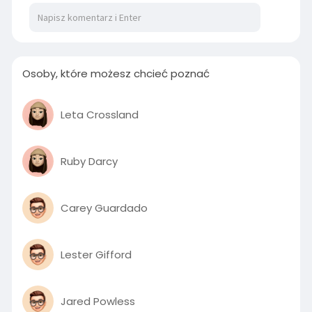
00:38
P
M
S
P
E
l
u
e
I
n
Osoby, które możesz chcieć poznać
a
t
t
P
t
y
e
t
e
i
r
Leta Crossland
n
f
g
u
Ruby Darcy
s
l
l
s
Carey Guardado
c
r
e
Lester Gifford
e
n
Jared Powless