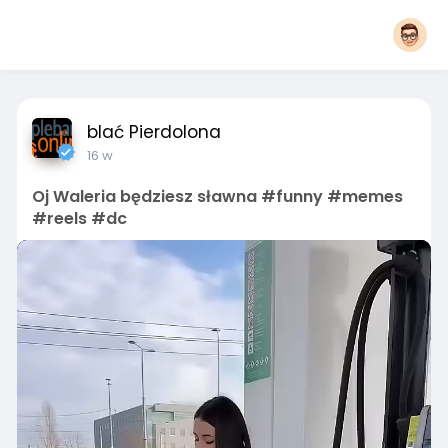
blać Pierdolona
16 w
Oj Waleria będziesz sławna #funny #memes
#reels #dc