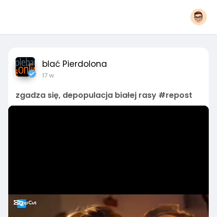
blać Pierdolona
17 w
zgadza się, depopulacja białej rasy #repost