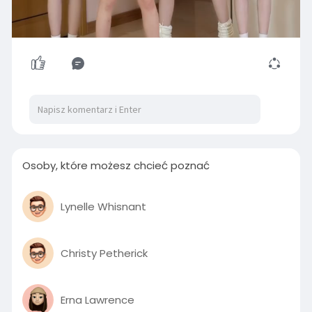
00:14
P
M
S
P
E
l
u
e
I
n
Osoby, które możesz chcieć poznać
a
t
t
P
t
y
e
t
e
i
r
Lynelle Whisnant
n
f
g
u
Christy Petherick
s
l
l
s
Erna Lawrence
c