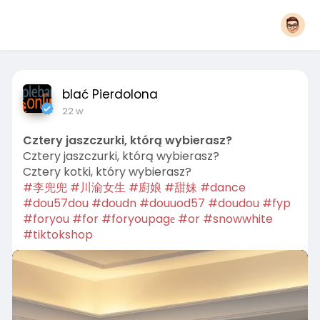
blać Pierdolona
22 w
Cztery jaszczurki, którą wybierasz?
Cztery jaszczurki, którą wybierasz?
Cztery kotki, który wybierasz?
#李兜兜
#川渝女生
#廚娘
#甜妹
#dance
#dou57dou
#doudn
#douuod57
#doudou
#fyp
#foryou
#for
#foryoupagе
#or
#snowwhite
#tiktokshop