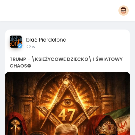
blać Pierdolona
22 w
TRUMP - \KSIEŻYCOWE DZIECKO\ I ŚWIATOWY
CHAOS⛔️