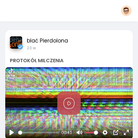
blać Pierdolona
23 w
PROTOKÓŁ MILCZENIA
P
l
a
y
00:41