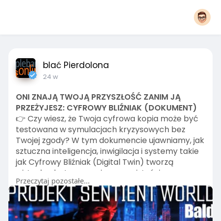
blać Pierdolona
24 w
ONI ZNAJĄ TWOJĄ PRZYSZŁOŚĆ ZANIM JĄ
PRZEŻYJESZ: CYFROWY BLIŹNIAK (DOKUMENT)
👉 Czy wiesz, że Twoja cyfrowa kopia może być
testowana w symulacjach kryzysowych bez
Twojej zgody? W tym dokumencie ujawniamy, jak
sztuczna inteligencja, inwigilacja i systemy takie
jak Cyfrowy Bliźniak (Digital Twin) tworzą
wirtualne lustro naszej rzeczywistości.
Przeczytaj pozostałe...
Analizujemy rolę gigantów technologicznych – w
tym firmy Oracle i Larry'ego Ellisona – w
budowaniu infrastruktury totalnego nadzoru,
która wykracza daleko poza to, co znamy z