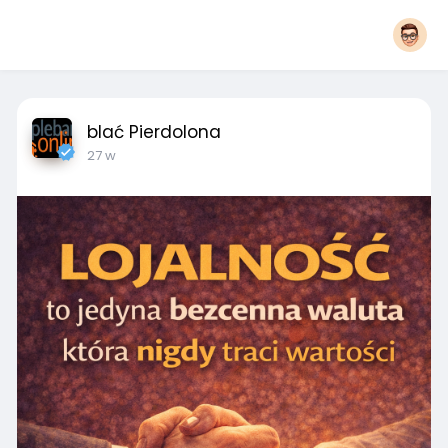
blać Pierdolona
27 w