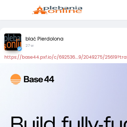
blać Pierdolona
27 w
https://base44.pxf.io/c/692536....9/2049275/25619?tra