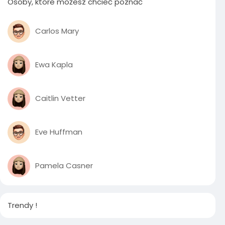
Osoby, które możesz chcieć poznać
Carlos Mary
Ewa Kapla
Caitlin Vetter
Eve Huffman
Pamela Casner
Trendy !